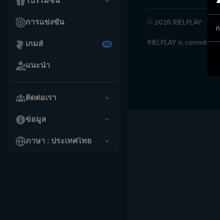
โปรโมชั่น
การแข่งขัน
©
2026 RIELPLAY . สงวนล
ก
RIELPLAY is committed t
เกมส์
03
แนะนำ
ติดต่อเรา
ข้อมูล
ภาษา : ประเทศไทย