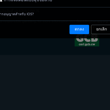
การแจ้งเตือนแบบพุชของเว็บ
ิขสิทธิ์ v3.3.729.51911.76
ารอนุญาตสำหรับ IOS?
o responsible gambling, for more information visit
Gamblingtherapy.org
ตกลง
ยกเลิก