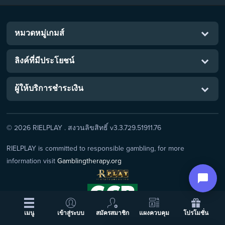
อี คาสิโน
17
โปรโมชั่น
หมวดหมู่เกมส์
การแข่งขัน
ลิงค์ที่มีประโยชน์
เกมส์
03
ผู้ให้บริการชำระเงิน
แนะนำ
ติดต่อเรา
©
2026 RIELPLAY . สงวนลิขสิทธิ์ v3.3.729.51911.76
ข้อมูล
RIELPLAY is committed to responsible gambling, for more
information visit
Gamblingtherapy.org
ภาษา : ประเทศไทย
เมนู
เข้าสู่ระบบ
สมัครสมาชิก
แผงควบคุม
โปรโมชั่น