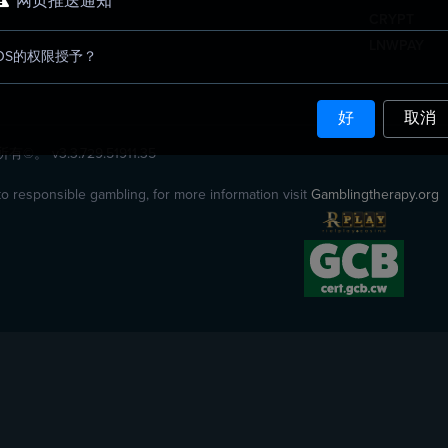
网页推送通知
CRYPT
LNWPAY
IOS的权限授予？
好
取消
有©。 v3.3.729.51911.35
o responsible gambling, for more information visit
Gamblingtherapy.org