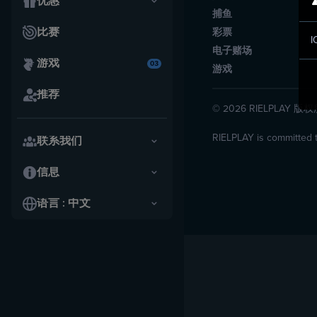
优惠
捕鱼
比赛
彩票
电子赌场
游戏
03
游戏
推荐
©
2026 RIELPLAY 版权所
RIELPLAY is committed t
联系我们
信息
语言 : 中文