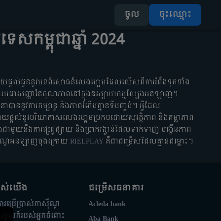
ចូល
ចុះឈ្មោះ
សកម្ពុជាឆ្នាំ 2024
ដោយផ្តល់ជូននូវបទពិសោធន៍លេងហ្គេមដែលលើសពីការរំពឹងទុកទាំង
រជាសញ្ញានៃគុណភាពនៅក្នុងឧស្សាហកម្មល្បែងអនឡាញ។
នាបាននូវការកម្សាន្ត និងភាពរំភើបគ្មានទីបញ្ចប់។ អ្វីដែល
 ដោយផ្តល់នូវបរិយាកាសលេងហ្គេមប្រកបដោយសុវត្ថិភាព និងតម្លាភាព
ៀងជាមួយនឹងការផ្សព្វផ្សាយ និងប្រាក់រង្វាន់ដែលទាក់ទាញ បង្កើនភាព
ាស៊ីណូអនឡាញចុងក្រោយ
RIELPLAY
គឺជាជម្រើសដែលគ្មានជម្លោះ។
របស់​យើង
ជម្រើសធនាគារ
ការប្រើប្រាស់កាស៊ីណូ
Acleda bank
គុទ្ទេសក៍របស់អ្នកចំពោះ
Aba Bank