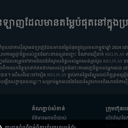
ាញដែលមានតម្លៃបំផុតនៅក្នុងប្រទេ
ពូលជាកាស៊ីណូអនឡាញដែលមានតម្លៃបំផុតក្នុងប្រទេសកម្ពុជាឆ្នាំ 2024 
ារប្តេជ្ញាចិត្តរបស់ខ្លួនចំពោះភាពល្អឥតខ្ចោះ និងភាពជឿជាក់
RIELPLAY
ឈ
្គេមដែលតម្រូវទៅតាមចំណង់ចំណូលចិត្តរបស់អ្នកលេងគ្រប់រូប
RIELPLAY
ធា
គ្នាគឺការយកចិត្តទុកដាក់ឥតងាករេរបស់ខ្លួនចំពោះការពេញចិត្តរបស់អ្នកលេង
ត្តបាន។ លើសពីនេះទៅទៀត
RIELPLAY
ផ្តល់ភាពផ្អែមល្ហែមដល់កិច្ចព្រមព្រ
និងបង្កើនសក្តានុពលឈ្នះ។ សម្រាប់អ្នកលេងថៃដែលស្វែងរកបទពិសោធន៍ក
តំណភ្ជាប់សំខាន់
ក្រុមហ៊ុន​
ព័ត៌មានអ្នកប្រើប្រាស់
ល័ក្ខខ័ណ្ឌនៃ
Rielplay៖ មគ្
ប្រភេទហ្គេម
ការជូនដំណឹងអំពីការជំរុញគេហទំព័រ