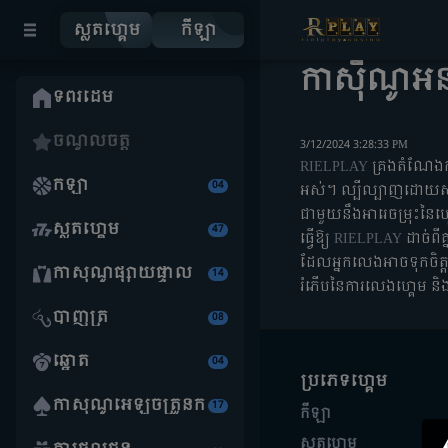
ស្លតហ្គេម
កីឡា
កាស៊ីណូអនឡ
ទំព័រដើម
ចំណូលចិត្ត
3/12/2024 3:28:33 PM
RIELPLAY
គ្រងតំណែងកំ
កីឡា
04
អស់។ ល្បីល្បាញដោយសារក
ជាមួយនឹងអារេចម្រុះនៃហ
ស្លតហ្គេម
47
ធ្វើឱ្យ
RIELPLAY
ដាច់ពី
ដែលអ្នកលេងអាចទុកចិ
កាស៊ីណូផ្សាយផ្ទាល់
14
រំភើបនៃការលេងហ្គេម 
បាញ់ត្រី
08
ឆ្នោត
04
ប្រភេទហ្គេម
កាស៊ីណូអេឡិចត្រូនិក
17
កីឡា
ស្លតហ្គេម