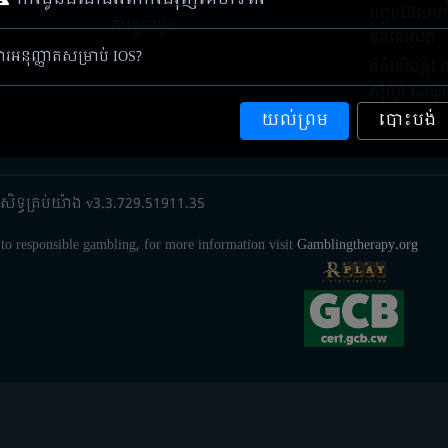
ហ្គេមដែលមាន
ការផ្តល់ជូន
និងគោលក
ារអនុញ្ញាតសម្រាប់ IOS?
អំពីយើងខ្ញុំ
ស៊ីណូ Rielpl
យល់ព្រម
បោះបង់
សិទ្ធ​គ្រប់យ៉ាង v3.3.729.51911.35
 responsible gambling, for more information visit
Gamblingtherapy.org