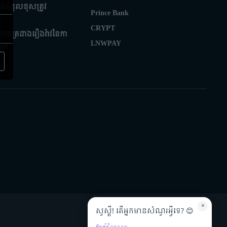
ទំនួលខុសត្រូវ
Prince Bank
CRYPT
៖ លាតត្រដាងរឿងរ៉ាវនៃកា
LNWPAY
ay!
×
សួស្តី! តើអ្នកមានសំណួរអ្វីទេ? 😊