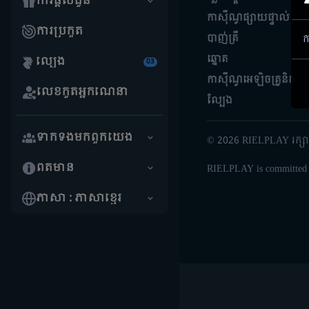
ការផ្តល់ជូន
កាស៊ីណូផ្សាយផ្ទាល់
ការប្រកួត
បាញ់ត្រី
ក
ឆ្នោត
ល្បែង
03
កាស៊ីណូអេឡិចត្រូនិក
លេខកូតអ្នកណែនាំ
ល្បែង
ទាក់ទង​មក​ពួក​យើង
©
2026 RIELPLAY រក្សា​
ព័ត៌មាន
RIELPLAY is committed to
ភាសា : ភាសាខ្មែរ