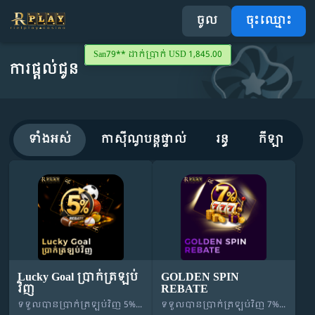
ចូល
ចុះឈ្មោះ
San79** ដាក់ប្រាក់ USD 1,845.00
ការផ្តល់ជូន
ទំព័រដើម
ចំណូលចិត្ត
ទាំងអស់
កាស៊ីណូបន្តផ្ទាល់
រន្ធ
កីឡា
កីឡា
04
ស្លតហ្គេម
47
កាស៊ីណូផ្សាយផ្ទាល់
14
បាញ់ត្រី
08
Lucky Goal ប្រាក់ត្រឡប់
GOLDEN SPIN
ឆ្នោត
04
វិញ
REBATE
ទទួលបានប្រាក់ត្រឡប់វិញ 5% ដោយស្វ័យប្រវត្ត
ទទួលបានប្រាក់ត្រឡប់វិញ 7% ដោយស្វ័យប្រវត្តិពីស្លុត