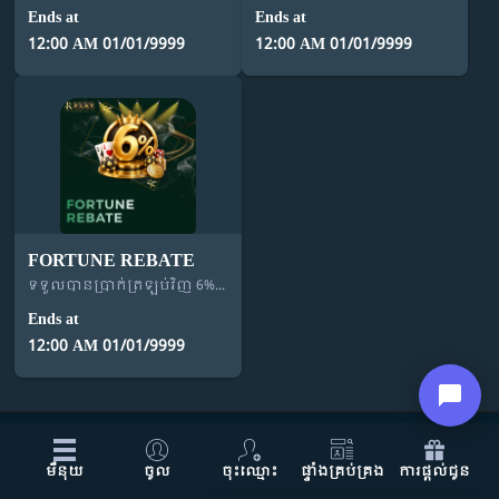
កាស៊ីណូអេឡិចត្រូនិក
17
Ends at
Ends at
12:00 AM 01/01/9999
12:00 AM 01/01/9999
ការផ្តល់ជូន
ការប្រកួត
ល្បែង
03
លេខកូតអ្នកណែនាំ
FORTUNE REBATE
ទាក់ទង​មក​ពួក​យើង
ទទួលបានប្រាក់ត្រឡប់វិញ 6% ដោយស្វ័យប្រវត្តិ
ព័ត៌មាន
Ends at
12:00 AM 01/01/9999
ភាសា : ភាសាខ្មែរ
ប្រភេទហ្គេម
មឺនុយ
ចូល
ចុះឈ្មោះ
ផ្ទាំងគ្រប់គ្រង
ការផ្តល់ជូន