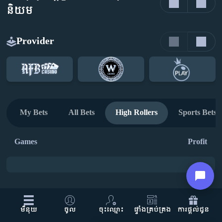
កាស៊ីណូអេឡិចត្រូនិក
17
និយម
ការផ្តល់ជូន
Provider
ការប្រកួត
ល្បែង
03
លេខកូតអ្នកណែនាំ
My Bets
All Bets
High Rollers
Sports Bets
ទាក់ទង​មក​ពួក​យើង
Games
Profit
ព័ត៌មាន
ភាសា : ភាសាខ្មែរ
លេីតលេីត RielPlay Live Casino: ទីកន្លែងដែលមានសត្វដែលកម្ពស់នៃ
មឺនុយ
ចូល
ចុះឈ្មោះ
ផ្ទាំងគ្រប់គ្រង
ការផ្តល់ជូន
ការរកលេីតពេលជិត!