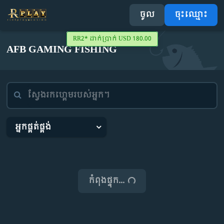
ចូល
ចុះឈ្មោះ
RR2* ដាក់ប្រាក់ USD 180.00
AFB GAMING FISHING
ទំព័រដើម
ចំណូលចិត្ត
កីឡា
04
អ្នកផ្គត់ផ្គង់
ស្លតហ្គេម
47
កាស៊ីណូផ្សាយផ្ទាល់
14
បាញ់ត្រី
កំពុងផ្ទុក...
08
ឆ្នោត
04