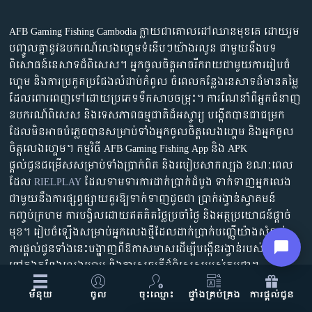
កាស៊ីណូអេឡិចត្រូនិក
17
ការផ្តល់ជូន
AFB Gaming Fishing Cambodia ក្លាយជាគោលដៅឈានមុខគេ ដោយរួម
បញ្ចូលគ្នានូវឧបករណ៍លេងហ្គេមទំនើបៗយ៉ាងរលូន ជាមួយនឹងបទ
ការប្រកួត
ពិសោធន៍នេសាទដ៏ពិសេស។ អ្នកចូលចិត្តអាចរីករាយជាមួយការរៀបចំ
ហ្គេម និងការប្រកួតប្រជែងលំដាប់កំពូល ចំពេលកន្លែងនេសាទដ៏មានតម្លៃ
ល្បែង
03
ដែលពោរពេញទៅដោយប្រភេទទឹកសាបចម្រុះ។ ការណែនាំពីអ្នកជំនាញ
ឧបករណ៍ពិសេស និងទេសភាពធម្មជាតិដ៏អស្ចារ្យ បង្កើតបានជាជម្រក
លេខកូតអ្នកណែនាំ
ដែលមិនអាចបំភ្លេចបានសម្រាប់ទាំងអ្នកចូលចិត្តលេងហ្គេម និងអ្នកចូល
ចិត្តលេងហ្គេម។ កម្មវិធី AFB Gaming Fishing App និង APK
ផ្តល់ជូនជម្រើសសម្រាប់ទាំងប្រាក់ពិត និងរបៀបសាកល្បង ខណៈពេល
ទាក់ទង​មក​ពួក​យើង
ដែល
RIELPLAY
ដែលទាមទារការដាក់ប្រាក់ដំបូង ទាក់ទាញអ្នកលេង
ជាមួយនឹងការផ្សព្វផ្សាយគួរឱ្យទាក់ទាញដូចជា ប្រាក់រង្វាន់ស្វាគមន៍
ព័ត៌មាន
កញ្ចប់ក្រហម ការបង្វិលដោយឥតគិតថ្លៃប្រចាំថ្ងៃ និងអត្ថប្រយោជន៍ផ្តាច់
ភាសា : ភាសាខ្មែរ
មុខ។ រៀបចំឡើងសម្រាប់អ្នកលេងថ្មីដែលដាក់ប្រាក់បញ្ញើយ៉ាងសំខាន់
ការផ្តល់ជូនទាំងនេះបង្ហាញពីឱកាសមាសដើម្បីបង្កើនរង្វាន់របស់ពួកគេ
នៅក្នុងកន្លែងលេងហ្គេម និងការស្ទូចត្រីដ៏ពិសេសរបស់កម្ពុជា។
មឺនុយ
ចូល
ចុះឈ្មោះ
ផ្ទាំងគ្រប់គ្រង
ការផ្តល់ជូន