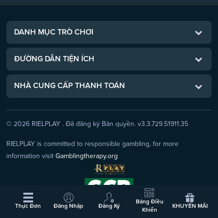
Sòng Bạc E
17
KHUYẾN MÃI
DANH MỤC TRÒ CHƠI
GIẢI ĐẤU
ĐƯỜNG DẪN TIỆN ÍCH
ĐÁ GÀ
03
NHÀ CUNG CẤP THANH TOÁN
ĐẠI LÝ
Liên Hệ Chúng Tôi
©
2026 RIELPLAY . Đã đăng ký Bản quyền. v3.3.729.51911.35
Thông Tin
RIELPLAY is committed to responsible gambling, for more
information visit
Gamblingtherapy.org
Ngôn Ngữ : Việt Nam
Bảng Điều
Thực Đơn
Đăng Nhập
Đăng Ký
KHUYẾN MÃI
Khiển