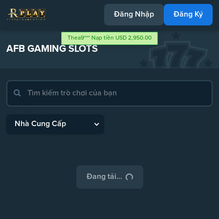
Đăng Nhập
Đăng Ký
Thea9*** Nạp tiền USD 2,950.00
AFB GAMING SLOTS
TRANG CHỦ
Yêu Thích
THỂ THAO
04
Nhà Cung Cấp
Nổ Hũ
47
SÒNG BẠC
14
BẮN CÁ
Đang tải...
08
XỔ SỐ
04